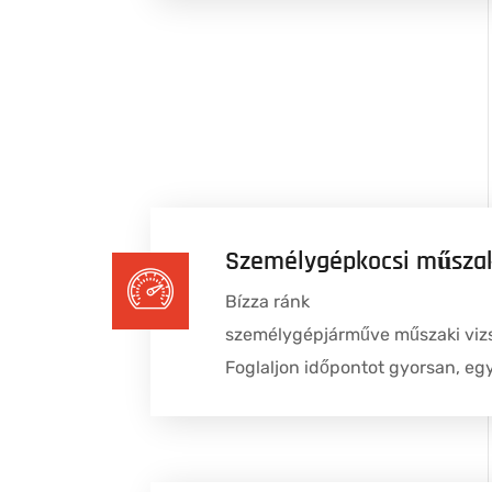
Személygépkocsi műszak
Bízza ránk
személygépjárműve
műszaki
viz
Foglaljon időpontot gyorsan, eg