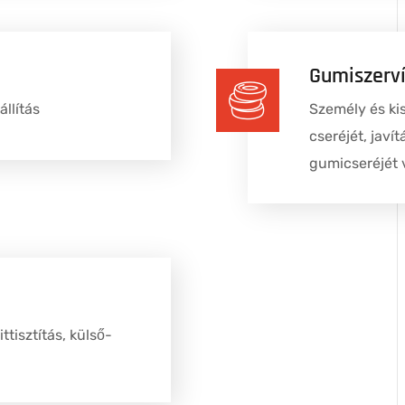
Gumiszerv
llítás
Személy és ki
cseréjét, javít
gumicseréjét 
tisztítás, külső-