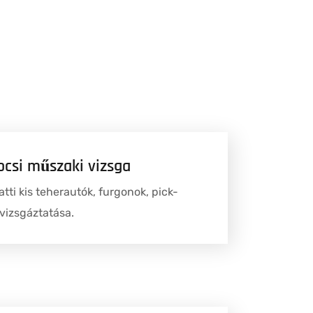
csi műszaki vizsga
atti kis teherautók, furgonok, pick-
vizsgáztatás
a.