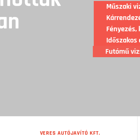
Műszaki vi
an
Kárrendezé
Fényezés, 
Időszakos 
Futómű viz
Gumicsere 
Autómosás,
VERES AUTÓJAVÍTÓ KFT.