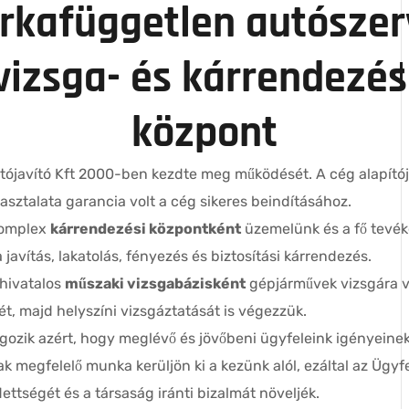
rkafüggetlen autószerv
vizsga- és kárrendezés
központ
tójavító Kft 2000-ben kezdte meg működését. A cég alapítój
pasztalata garancia volt a cég sikeres beindításához.
komplex
kárrendezési központként
üzemelünk és a fő tevé
 javítás, lakatolás, fényezés és biztosítási kárrendezés.
 hivatalos
műszaki vizsgabázisként
gépjárművek vizsgára v
ét, majd helyszíni vizsgáztatását is végezzük.
lgozik azért, hogy meglévő és jövőbeni ügyfeleink igényeine
ak megfelelő munka kerüljön ki a kezünk alól, ezáltal az Ügyf
ttségét és a társaság iránti bizalmát növeljék.