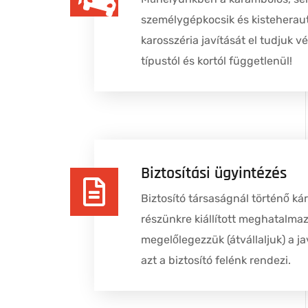
személygépkocsik és kisteheraut
karosszéria javítását el tudjuk v
típustól és kortól függetlenül!
Biztosítási ügyintézés
Biztosító társaságnál történő ká
részünkre kiállított meghatalma
megelőlegezzük (átvállaljuk) a ja
azt a biztosító felénk rendezi.