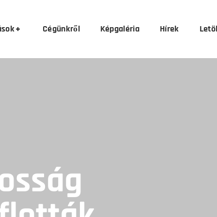
ások
Cégünkről
Képgaléria
Hírek
Letö
kosság
flották