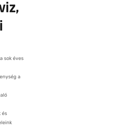
iz,
i
a sok éves
kenység a
aló
k és
eleink