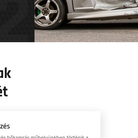
2
ak
ét
ezés
zés hőkamrás műhelyünkben történik a