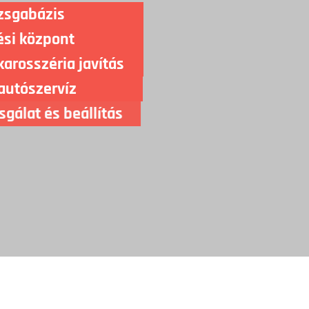
zsgabázis
si központ
karosszéria javítás
autószervíz
sgálat és beállítás
és gumiszervíz
 kozmetika