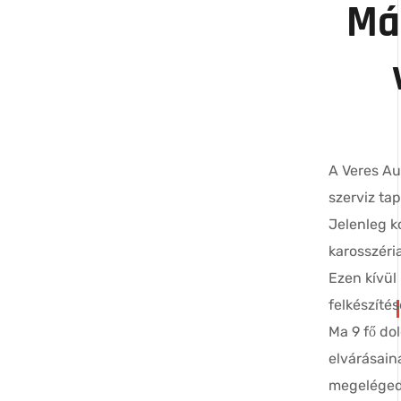
Má
A Veres Au
szerviz ta
Jelenleg 
karosszéria
Ezen kívül
felkészítés
Ma 9 fő do
elvárásain
megelégede