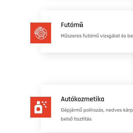
Futómű
Műszeres futómű vizsgálat és beá
Autókozmetika
Gépjármű polírozás, nedves kárpit
belső tisztítás