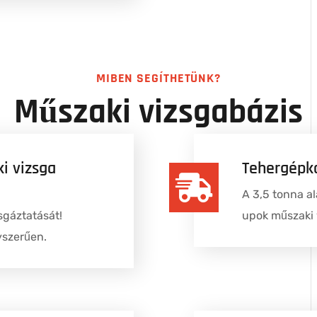
MIBEN SEGÍTHETÜNK?
Műszaki vizsgabázis
i vizsga
Tehergépko
A 3,5 tonna al
sgáztatását!
upok
műszaki 
yszerűen.