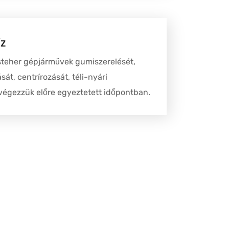
íz
steher gépjárművek gumiszerelését,
ását, centrírozását, téli-nyári
végezzük előre egyeztetett időpontban.