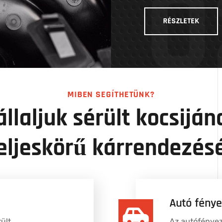
0
RÉSZLETEK
MIBEN SEGÍTHETÜNK?
állaljuk sérült kocsiján
eljeskörű kárrendezés
Autó fény
ült
Az autófénye