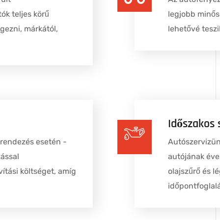
ók teljes körű
legjobb minő
égezni, márkától,
lehetővé teszik
Időszakos 
rrendezés esetén -
Autószervizün
zással
autójának éves
vítási költséget, amíg
olajszűrő és l
időpontfoglalá