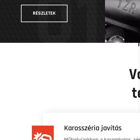
01
RÉSZLETEK
V
t
Karosszéria javítás
Műhelyünkben a karambolos, sér